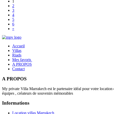
1
2
3
4
5
6
»
Accueil
Villas
Riads
Mes favoris
A PROPOS
Contact
A PROPOS
My private Villa Marrakech est le partenaire idéal pour votre location 
équipes , créateurs de souvenirs mémorables
Informations
Location villas Marrakech