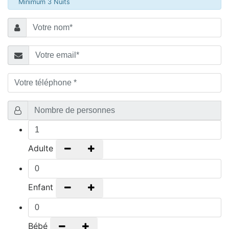
Minimum 3 Nuits
Adulte
-
+
Enfant
-
+
Bébé
-
+