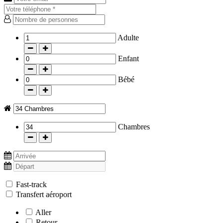
Adulte
-
+
Enfant
-
+
Bébé
-
+
Chambres
-
+
Fast-track
Transfert aéroport
Aller
Retour