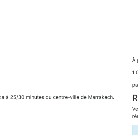
À 
1 
pa
R
rika à 25/30 minutes du centre-ville de Marrakech.
Ve
ré