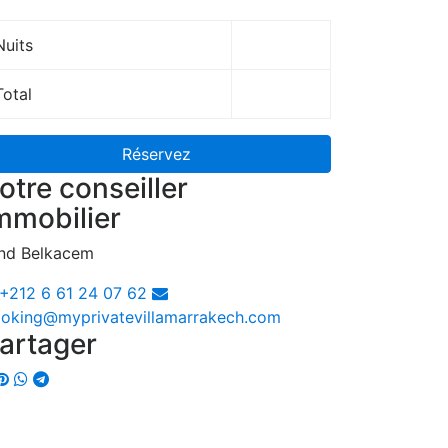
Nuits
Total
Réservez
otre conseiller
mmobilier
nd Belkacem
+212 6 61 24 07 62
oking@myprivatevillamarrakech.com
artager