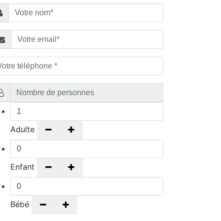
Adulte
-
+
Enfant
-
+
Bébé
-
+